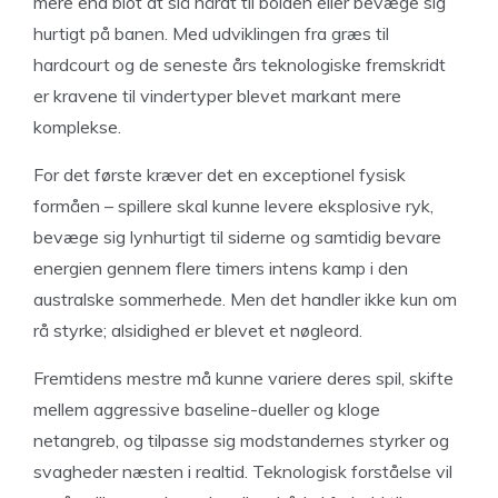
mere end blot at slå hårdt til bolden eller bevæge sig
hurtigt på banen. Med udviklingen fra græs til
hardcourt og de seneste års teknologiske fremskridt
er kravene til vindertyper blevet markant mere
komplekse.
For det første kræver det en exceptionel fysisk
formåen – spillere skal kunne levere eksplosive ryk,
bevæge sig lynhurtigt til siderne og samtidig bevare
energien gennem flere timers intens kamp i den
australske sommerhede. Men det handler ikke kun om
rå styrke; alsidighed er blevet et nøgleord.
Fremtidens mestre må kunne variere deres spil, skifte
mellem aggressive baseline-dueller og kloge
netangreb, og tilpasse sig modstandernes styrker og
svagheder næsten i realtid. Teknologisk forståelse vil