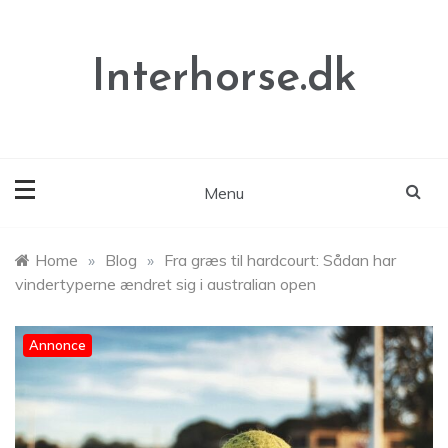
Skip
to
content
Interhorse.dk
Menu
Home
»
Blog
»
Fra græs til hardcourt: Sådan har
vindertyperne ændret sig i australian open
Annonce